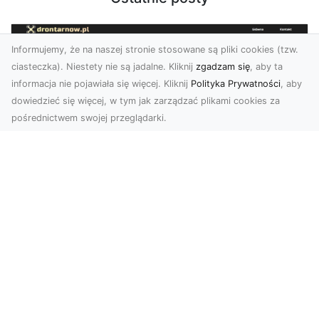
Informujemy, że na naszej stronie stosowane są pliki cookies (tzw.
ciasteczka). Niestety nie są jadalne. Kliknij
zgadzam się
, aby ta
informacja nie pojawiała się więcej. Kliknij
Polityka Prywatności
, aby
dowiedzieć się więcej, w tym jak zarządzać plikami cookies za
pośrednictwem swojej przeglądarki.
Zdjęcia dronem Dębica – nowoczesne
spojrzenie na Twoje projekty
W dzisiejszych czasach technologia dronów
zmienia oblicze fotografii i filmowania,
wprowadzając no...