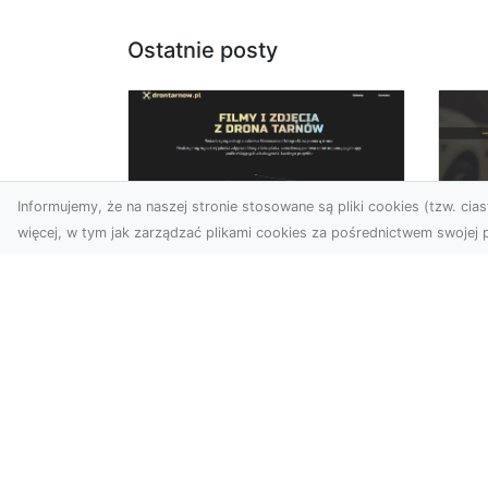
Ostatnie posty
Informujemy, że na naszej stronie stosowane są pliki cookies (tzw. ciast
więcej, w tym jak zarządzać plikami cookies za pośrednictwem swojej p
Zdjęcia dronem
FH
Dębica – nowoczesne
Pr
spojrzenie na Twoje
Dr
projekty
Na
W dzisiejszych czasach
Mo
technologia dronów
FH
zmienia oblicze fotografii i
Sk
filmowania, wprowadzając