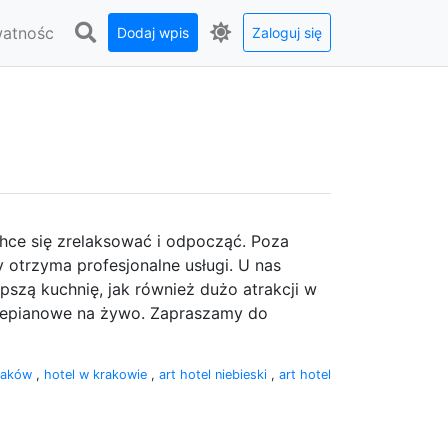
watnośc
Dodaj wpis
Zaloguj się
ce się zrelaksować i odpocząć. Poza
otrzyma profesjonalne usługi. U nas
pszą kuchnię, jak również dużo atrakcji w
rtepianowe na żywo. Zapraszamy do
kraków
,
hotel w krakowie
,
art hotel niebieski
,
art hotel