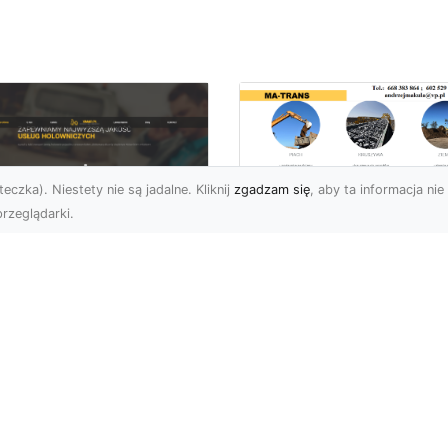
eczka). Niestety nie są jadalne. Kliknij
zgadzam się
, aby ta informacja nie 
rzeglądarki.
Tłuczeń i Żużel
(Szlaka) w Ofercie
U XMar –
MA-TRANS – Jakie 
ofesjonalna Pomoc
Ich Zastosowania i
ogowa w Radomiu,
Korzyści?
 Którą Zawsze
żesz Liczyć
Tłuczeń i Żużel –
Niezastąpione Materiały
U XMar – Szybka i
Budowlane Tłuczeń oraz
uteczna Pomoc Drogowa
żużel (szlaka) są