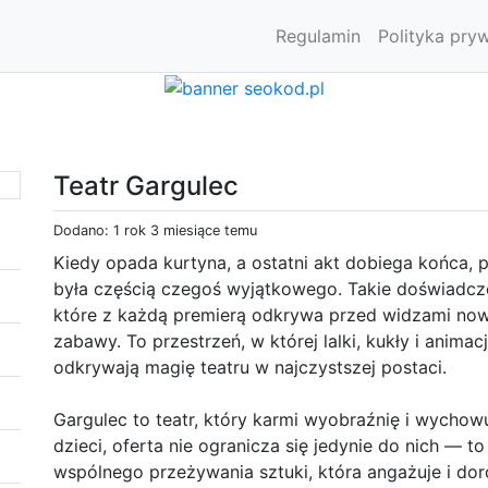
Regulamin
Polityka pry
Teatr Gargulec
Dodano: 1 rok 3 miesiące temu
Kiedy opada kurtyna, a ostatni akt dobiega końca, p
była częścią czegoś wyjątkowego. Takie doświadcze
które z każdą premierą odkrywa przed widzami nową
zabawy. To przestrzeń, w której lalki, kukły i animac
odkrywają magię teatru w najczystszej postaci.
Gargulec to teatr, który karmi wyobraźnię i wychow
dzieci, oferta nie ogranicza się jedynie do nich — 
wspólnego przeżywania sztuki, która angażuje i doros