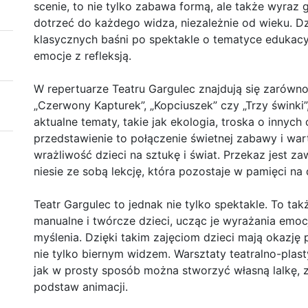
scenie, to nie tylko zabawa formą, ale także wyraz gł
dotrzeć do każdego widza, niezależnie od wieku. D
klasycznych baśni po spektakle o tematyce edukacyj
emocje z refleksją.
W repertuarze Teatru Gargulec znajdują się zarówn
„Czerwony Kapturek”, „Kopciuszek” czy „Trzy świnki”,
aktualne tematy, takie jak ekologia, troska o innych
przedstawienie to połączenie świetnej zabawy i wart
wrażliwość dzieci na sztukę i świat. Przekaz jest z
niesie ze sobą lekcję, która pozostaje w pamięci na
Teatr Gargulec to jednak nie tylko spektakle. To tak
manualne i twórcze dzieci, ucząc je wyrażania emoc
myślenia. Dzięki takim zajęciom dzieci mają okazję
nie tylko biernym widzem. Warsztaty teatralno-plas
jak w prosty sposób można stworzyć własną lalkę, 
podstaw animacji.