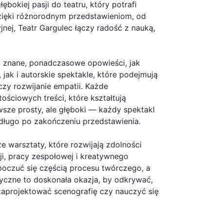
ębokiej pasji do teatru, który potrafi
zięki różnorodnym przedstawieniom, od
nej, Teatr Gargulec łączy radość z nauką,
o znane, ponadczasowe opowieści, jak
 jak i autorskie spektakle, które podejmują
 czy rozwijanie empatii. Każde
ościowych treści, które kształtują
awsze prosty, ale głęboki — każdy spektakl
 długo po zakończeniu przedstawienia.
że warsztaty, które rozwijają zdolności
ji, pracy zespołowej i kreatywnego
 poczuć się częścią procesu twórczego, a
tyczne to doskonała okazja, by odkrywać,
zaprojektować scenografię czy nauczyć się