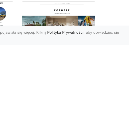
pojawiała się więcej. Kliknij
Polityka Prywatności
, aby dowiedzieć się
totapeta w salonie,
Są
czyli prosty sposób na
stylową przestrzeń
Salon (czyli innymi słowy
pokój dzienny, gościnny
albo duży pokój) stanowi
centralną część każdeg...