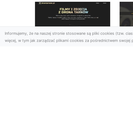
Informujemy, że na naszej stronie stosowane są pliki cookies (tzw. ciast
więcej, w tym jak zarządzać plikami cookies za pośrednictwem swojej p
Zdjęcia dronem
FH
Dębica – nowoczesne
Pr
spojrzenie na Twoje
Dr
projekty
Na
W dzisiejszych czasach
Mo
technologia dronów
FH
zmienia oblicze fotografii i
Sk
filmowania, wprowadzając
dl
no...
Nie
na 