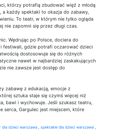
aci, którzy potrafią zbudować więź z młodą
ą, a każdy spektakl to okazja do zabawy,
ieniu. To teatr, w którym nie tylko ogląda
rej nie zapomni się przez długi czas.
anic. Wędrując po Polsce, dociera do
i festiwali, gdzie potrafi oczarować dzieci
 łatwością dostosowuje się do różnych
ystyczne nawet w najbardziej zaskakujących
zie nie zawsze jest dostęp do
czy zabawę z edukacją, emocje z
której sztuka staje się czymś więcej niż
, bawi i wychowuje. Jeśli szukasz teatru,
e serca, Gargulec jest miejscem, które
r dla dzieci warszawa
,
spektakle dla dzieci warszawa
,