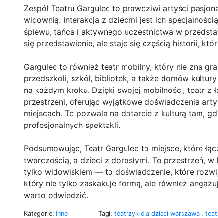
Zespół Teatru Gargulec to prawdziwi artyści pasjon
widownią. Interakcja z dziećmi jest ich specjalności
śpiewu, tańca i aktywnego uczestnictwa w przedstaw
się przedstawienie, ale staje się częścią historii, któ
Gargulec to również teatr mobilny, który nie zna gr
przedszkoli, szkół, bibliotek, a także domów kultury 
na każdym kroku. Dzięki swojej mobilności, teatr z
przestrzeni, oferując wyjątkowe doświadczenia art
miejscach. To pozwala na dotarcie z kulturą tam, gd
profesjonalnych spektakli.
Podsumowując, Teatr Gargulec to miejsce, które łą
twórczością, a dzieci z dorosłymi. To przestrzeń, w 
tylko widowiskiem — to doświadczenie, które rozwija
który nie tylko zaskakuje formą, ale również angażuj
warto odwiedzić.
Kategorie:
Inne
Tagi:
teatrzyk dla dzieci warszawa
,
teat