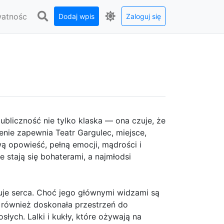
watnośc
Dodaj wpis
Zaloguj się
ubliczność nie tylko klaska — ona czuje, że
nie zapewnia Teatr Gargulec, miejsce,
 opowieść, pełną emocji, mądrości i
je stają się bohaterami, a najmłodsi
uje serca. Choć jego głównymi widzami są
to również doskonała przestrzeń do
łych. Lalki i kukły, które ożywają na