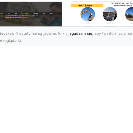
eczka). Niestety nie są jadalne. Kliknij
zgadzam się
, aby ta informacja nie 
rzeglądarki.
Tłuczeń i Żużel
(Szlaka) w Ofercie
U XMar –
MA-TRANS – Jakie 
ofesjonalna Pomoc
Ich Zastosowania i
ogowa w Radomiu,
Korzyści?
 Którą Zawsze
żesz Liczyć
Tłuczeń i Żużel –
Niezastąpione Materiały
U XMar – Szybka i
Budowlane Tłuczeń oraz
uteczna Pomoc Drogowa
żużel (szlaka) są
a Każdego Kierowcy
powszechnie wy...
przewidziane sytuacje
drod...