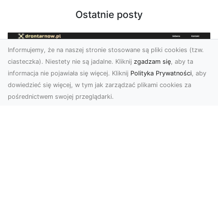
Ostatnie posty
Informujemy, że na naszej stronie stosowane są pliki cookies (tzw.
ciasteczka). Niestety nie są jadalne. Kliknij
zgadzam się
, aby ta
informacja nie pojawiała się więcej. Kliknij
Polityka Prywatności
, aby
dowiedzieć się więcej, w tym jak zarządzać plikami cookies za
pośrednictwem swojej przeglądarki.
Zdjęcia dronem Dębica – nowoczesne
spojrzenie na Twoje projekty
W dzisiejszych czasach technologia dronów
zmienia oblicze fotografii i filmowania,
wprowadzając no...