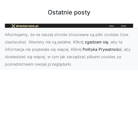
Ostatnie posty
Informujemy, że na naszej stronie stosowane są pliki cookies (tzw.
ciasteczka). Niestety nie są jadalne. Kliknij
zgadzam się
, aby ta
informacja nie pojawiała się więcej. Kliknij
Polityka Prywatności
, aby
dowiedzieć się więcej, w tym jak zarządzać plikami cookies za
pośrednictwem swojej przeglądarki.
Zdjęcia dronem Dębica – nowoczesne
spojrzenie na Twoje projekty
W dzisiejszych czasach technologia dronów
zmienia oblicze fotografii i filmowania,
wprowadzając no...