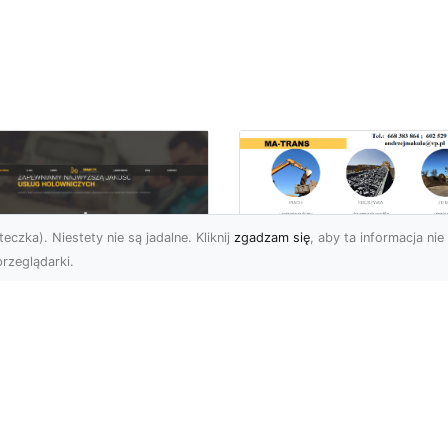
eczka). Niestety nie są jadalne. Kliknij
zgadzam się
, aby ta informacja nie 
rzeglądarki.
Tłuczeń i Żużel
(Szlaka) w Ofercie
U XMar –
MA-TRANS – Jakie 
ofesjonalna Pomoc
Ich Zastosowania i
ogowa w Radomiu,
Korzyści?
 Którą Zawsze
żesz Liczyć
Tłuczeń i Żużel –
Niezastąpione Materiały