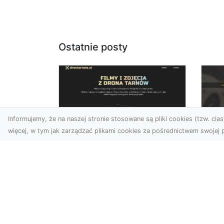
Ostatnie posty
Informujemy, że na naszej stronie stosowane są pliki cookies (tzw. ciast
więcej, w tym jak zarządzać plikami cookies za pośrednictwem swojej p
Zdjęcia dronem
FH
Dębica – nowoczesne
Pr
spojrzenie na Twoje
Dr
projekty
Na
W dzisiejszych czasach
Mo
technologia dronów