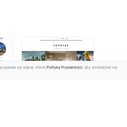
pojawiała się więcej. Kliknij
Polityka Prywatności
, aby dowiedzieć się
totapeta w salonie,
Są
czyli prosty sposób na
stylową przestrzeń
Salon (czyli innymi słowy
pokój dzienny, gościnny