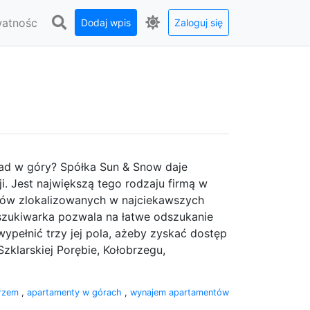
watnośc
Dodaj wpis
Zaloguj się
d w góry? Spółka Sun & Snow daje
. Jest największą tego rodzaju firmą w
tów zlokalizowanych w najciekawszych
szukiwarka pozwala na łatwe odszukanie
ypełnić trzy jej pola, ażeby zyskać dostęp
zklarskiej Porębie, Kołobrzegu,
orzem
,
apartamenty w górach
,
wynajem apartamentów