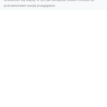
pośrednictwem swojej przeglądarki.
Zdjęcia dronem Dębica – nowoczesne
spojrzenie na Twoje projekty
W dzisiejszych czasach technologia dronów
zmienia oblicze fotografii i filmowania,
wprowadzając no...