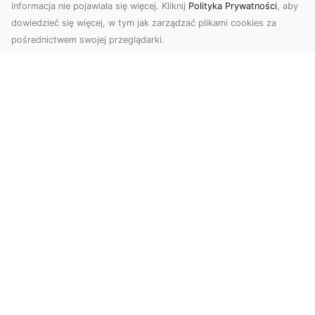
informacja nie pojawiała się więcej. Kliknij
Polityka Prywatności
, aby
dowiedzieć się więcej, w tym jak zarządzać plikami cookies za
pośrednictwem swojej przeglądarki.
Zdjęcia dronem Dębica – nowoczesne
spojrzenie na Twoje projekty
W dzisiejszych czasach technologia dronów
zmienia oblicze fotografii i filmowania,
wprowadzając no...