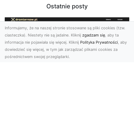
Ostatnie posty
Informujemy, że na naszej stronie stosowane są pliki cookies (tzw.
ciasteczka). Niestety nie są jadalne. Kliknij
zgadzam się
, aby ta
informacja nie pojawiała się więcej. Kliknij
Polityka Prywatności
, aby
dowiedzieć się więcej, w tym jak zarządzać plikami cookies za
pośrednictwem swojej przeglądarki.
Zdjęcia dronem Dębica – nowoczesne
spojrzenie na Twoje projekty
W dzisiejszych czasach technologia dronów
zmienia oblicze fotografii i filmowania,
wprowadzając no...