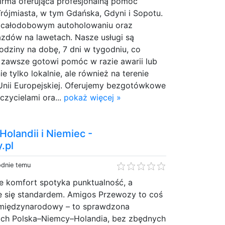
firma oferująca profesjonalną pomoc
rójmiasta, w tym Gdańska, Gdyni i Sopotu.
w całodobowym autoholowaniu oraz
azdów na lawetach. Nasze usługi są
dziny na dobę, 7 dni w tygodniu, co
y zawsze gotowi pomóc w razie awarii lub
 tylko lokalnie, ale również na terenie
w Unii Europejskiej. Oferujemy bezgotówkowe
czycielami ora...
pokaż więcej »
Holandii i Niemiec -
.pl
odnie temu
e komfort spotyka punktualność, a
e się standardem. Amigos Przewozy to coś
t międzynarodowy – to sprawdzona
ach Polska–Niemcy–Holandia, bez zbędnych