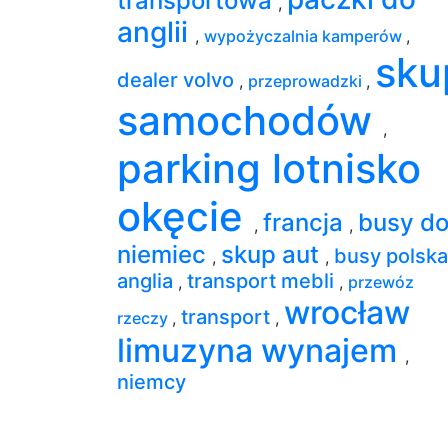
transportowa
,
anglii
,
wypożyczalnia kamperów
,
sku
dealer volvo
,
przeprowadzki
,
samochodów
,
parking lotnisko
okęcie
francja
busy d
,
,
niemiec
skup aut
busy polska
,
,
anglia
transport mebli
,
,
przewóz
wrocław
transport
rzeczy
,
,
limuzyna wynajem
,
niemcy