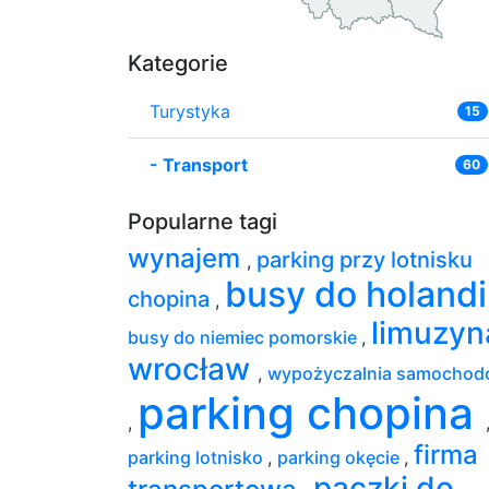
Kategorie
Turystyka
15
-
Transport
60
Popularne tagi
wynajem
parking przy lotnisku
,
busy do holandi
chopina
,
limuzyn
busy do niemiec pomorskie
,
wrocław
,
wypożyczalnia samocho
parking chopina
,
firma
parking lotnisko
,
parking okęcie
,
paczki do