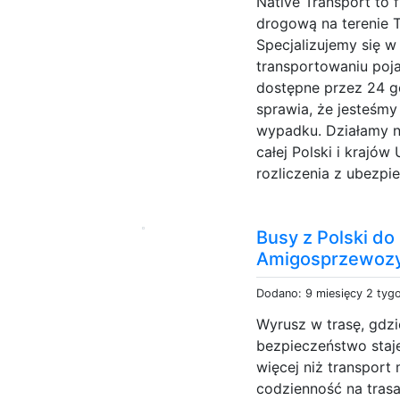
Native Transport to 
drogową na terenie T
Specjalizujemy się 
transportowaniu poj
dostępne przez 24 go
sprawia, że jesteśm
wypadku. Działamy nie
całej Polski i krajó
rozliczenia z ubezpie
Busy z Polski do 
Amigosprzewozy
Dodano: 9 miesięcy 2 tyg
Wyrusz w trasę, gdzi
bezpieczeństwo staj
więcej niż transpor
codzienność na tras