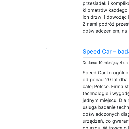
przesiadek i komplik
kilometrów każdego 
ich drzwi i dowożąc 
Z nami podróż przes
doświadczeniem, na k
Speed Car – bad
Dodano: 10 miesięcy 4 dn
Speed Car to ogólnop
od ponad 20 lat dba
całej Polsce. Firma 
technologie i wygodę
jednym miejscu. Dla
usługa badanie techn
doświadczonych dia
urządzeń, co gwarant
pojazdu. W trosce o h