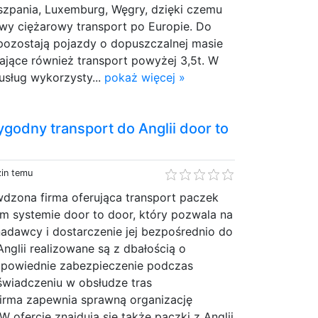
iszpania, Luxemburg, Węgry, dzięki czemu
y ciężarowy transport po Europie. Do
 pozostają pojazdy o dopuszczalnej masie
iające również transport powyżej 3,5t. W
 usług wykorzysty...
pokaż więcej »
godny transport do Anglii door to
zin temu
wdzona firma oferująca transport paczek
m systemie door to door, który pozwala na
nadawcy i dostarczenie jej bezpośrednio do
Anglii realizowane są z dbałością o
dpowiednie zabezpieczenie podczas
świadczeniu w obsłudze tras
irma zapewnia sprawną organizację
W ofercie znajdują się także paczki z Anglii