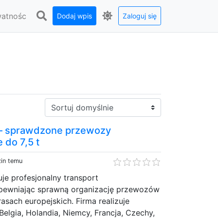
watnośc
Dodaj wpis
Zaloguj się
Sortuj:
 – sprawdzone przewozy
do 7,5 t
zin temu
je profesjonalny transport
pewniając sprawną organizację przewozów
asach europejskich. Firma realizuje
Belgia, Holandia, Niemcy, Francja, Czechy,