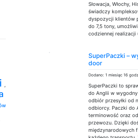
Słowacja, Włochy, H
świadczy kompleksow
dyspozycji klientów
do 7,5 tony, umożliw
codziennej realizacji
SuperPaczki – wy
door
Dodano: 1 miesiąc 16 god
i
,
SuperPaczki to spra
a
do Anglii w wygodny
odbiór przesyłki od 
dów
odbiorcy. Paczki do 
terminowość oraz o
,
przewozu. Dzięki do
międzynarodowych f
każdego transportu. 