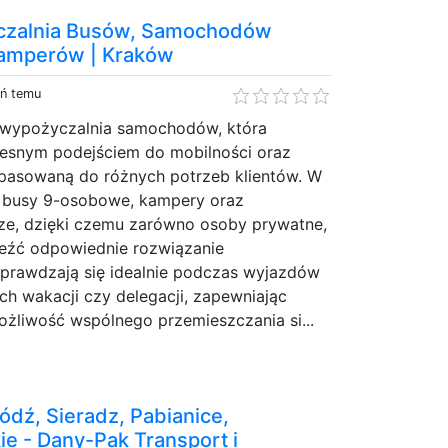
yczalnia Busów, Samochodów
Kamperów | Kraków
eń temu
 wypożyczalnia samochodów, która
esnym podejściem do mobilności oraz
opasowaną do różnych potrzeb klientów. W
się busy 9-osobowe, kampery oraz
e, dzięki czemu zarówno osoby prywatne,
leźć odpowiednie rozwiązanie
sprawdzają się idealnie podczas wyjazdów
h wakacji czy delegacji, zapewniając
ożliwość wspólnego przemieszczania si...
dź, Sieradz, Pabianice,
ie - Dany-Pak Transport i