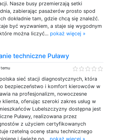
acji. Nasze busy przemierzają setki
dnia, zabierając pasażerów prosto spod
ich dokładnie tam, gdzie chcą się znaleźć.
taje być wyzwaniem, a staje się wygodnym
tóre można liczyć...
pokaż więcej »
anie techniczne Puławy
i temu
olska sieć stacji diagnostycznych, która
 o bezpieczeństwo i komfort kierowców w
stawia na profesjonalizm, nowoczesne
 klienta, oferując szeroki zakres usług w
 mieszkańców Lubelszczyzny dostępna jest
iczne Puławy, realizowana przez
gnostów z użyciem certyfikowanych
uje rzetelną ocenę stanu technicznego
igienę i świeże po...
pokaż więcej »