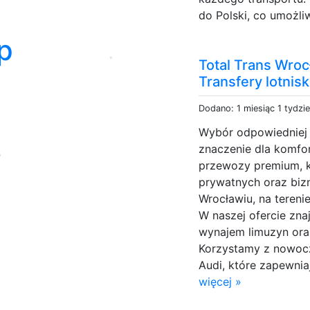
do Polski, co umożli
p
Total Trans Wroc
Transfery lotni
Dodano: 1 miesiąc 1 tydzi
Wybór odpowiedniej 
znaczenie dla komfor
o
przewozy premium, k
prywatnych oraz biz
Wrocławiu, na terenie
W naszej ofercie zna
wynajem limuzyn oraz
Korzystamy z nowoc
Audi, które zapewni
więcej »