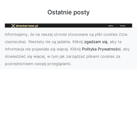
Ostatnie posty
Informujemy, że na naszej stronie stosowane są pliki cookies (tzw.
ciasteczka). Niestety nie są jadalne. Kliknij
zgadzam się
, aby ta
informacja nie pojawiała się więcej. Kliknij
Polityka Prywatności
, aby
dowiedzieć się więcej, w tym jak zarządzać plikami cookies za
pośrednictwem swojej przeglądarki.
Zdjęcia dronem Dębica – nowoczesne
spojrzenie na Twoje projekty
W dzisiejszych czasach technologia dronów
zmienia oblicze fotografii i filmowania,
wprowadzając no...