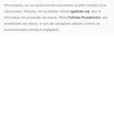
Informujemy, że na naszej stronie stosowane są pliki cookies (tzw.
ciasteczka). Niestety nie są jadalne. Kliknij
zgadzam się
, aby ta
informacja nie pojawiała się więcej. Kliknij
Polityka Prywatności
, aby
dowiedzieć się więcej, w tym jak zarządzać plikami cookies za
pośrednictwem swojej przeglądarki.
Zdjęcia dronem Dębica – nowoczesne
spojrzenie na Twoje projekty
W dzisiejszych czasach technologia dronów
zmienia oblicze fotografii i filmowania,
wprowadzając no...