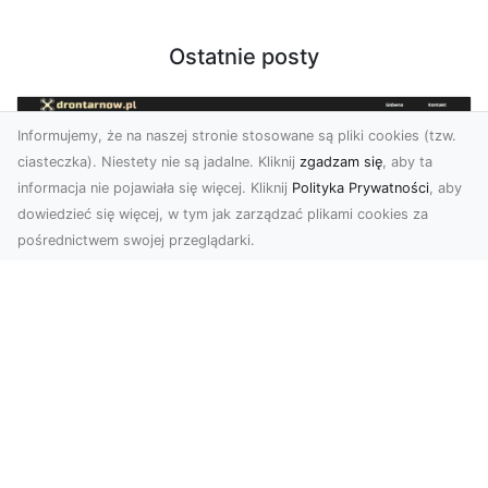
Ostatnie posty
Informujemy, że na naszej stronie stosowane są pliki cookies (tzw.
ciasteczka). Niestety nie są jadalne. Kliknij
zgadzam się
, aby ta
informacja nie pojawiała się więcej. Kliknij
Polityka Prywatności
, aby
dowiedzieć się więcej, w tym jak zarządzać plikami cookies za
pośrednictwem swojej przeglądarki.
Zdjęcia dronem Dębica – nowoczesne
spojrzenie na Twoje projekty
W dzisiejszych czasach technologia dronów
zmienia oblicze fotografii i filmowania,