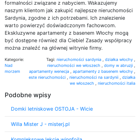
formalności związane z nabyciem. Wskazujemy
naszym klientom jak zakupić najlepsze nieruchomości
Sardynia, zgodne z ich potrzebami. Ich znalezienie
warto powierzyć doświadczonym fachowcom.
Ekskluzywne apartamenty z basenem Włochy mogą
być dostępne również dla Ciebie! Zasady współpracy
można znaleźć na głównej witrynie firmy.
Kategorie:
Tagi:
nieruchomości sardynia
,
działka włochy
,
Nad
nieruchomości we włoszech
,
domy w abruzji
,
morzem
apartamenty wenecja
,
apartamenty z basenem włochy
,
este nieruchomości
,
nieruchomości na sardynii
,
działka
we włoszech
,
nieruchomości italia
Podobne wpisy
Domki letniskowe OSTOJA - Wicie
Willa Mister J - misterj.pl
Kompleksowe lekcje wingfoila