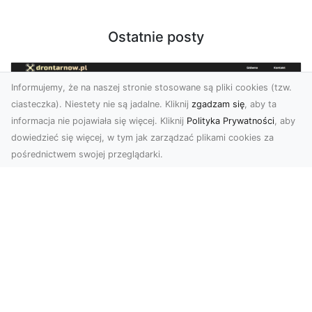
Ostatnie posty
Informujemy, że na naszej stronie stosowane są pliki cookies (tzw.
ciasteczka). Niestety nie są jadalne. Kliknij
zgadzam się
, aby ta
informacja nie pojawiała się więcej. Kliknij
Polityka Prywatności
, aby
dowiedzieć się więcej, w tym jak zarządzać plikami cookies za
pośrednictwem swojej przeglądarki.
Zdjęcia dronem Dębica – nowoczesne
spojrzenie na Twoje projekty
W dzisiejszych czasach technologia dronów
zmienia oblicze fotografii i filmowania,