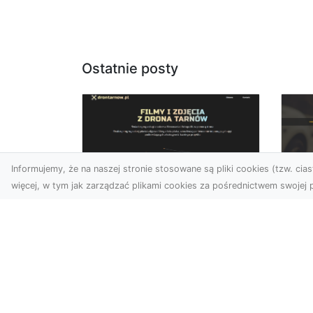
Ostatnie posty
Informujemy, że na naszej stronie stosowane są pliki cookies (tzw. ciast
więcej, w tym jak zarządzać plikami cookies za pośrednictwem swojej p
Zdjęcia dronem
FH
Dębica – nowoczesne
Pr
spojrzenie na Twoje
Dr
projekty
Na
W dzisiejszych czasach
Mo
technologia dronów