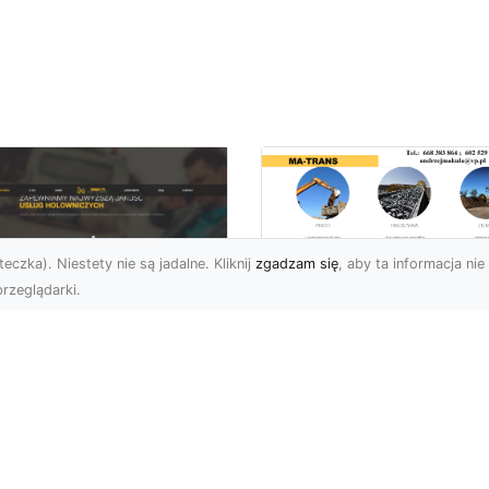
eczka). Niestety nie są jadalne. Kliknij
zgadzam się
, aby ta informacja nie 
rzeglądarki.
Tłuczeń i Żużel
(Szlaka) w Ofercie
U XMar –
MA-TRANS – Jakie 
ofesjonalna Pomoc
Ich Zastosowania i
ogowa w Radomiu,
Korzyści?
 Którą Zawsze
żesz Liczyć
Tłuczeń i Żużel –