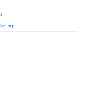
ki
Semira.pl