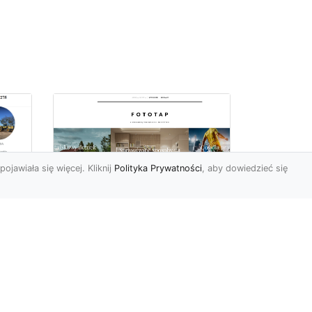
pojawiała się więcej. Kliknij
Polityka Prywatności
, aby dowiedzieć się
totapeta w salonie,
Są
czyli prosty sposób na
stylową przestrzeń
Salon (czyli innymi słowy
pokój dzienny, gościnny