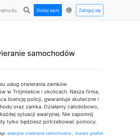
watnośc
Dodaj wpis
Zaloguj się
twieranie samochodów
iu usług otwierania zamków
 w Trójmieście i okolicach. Nasza firma,
a licencję policji, gwarantuje skuteczne i
chodu oraz zamka. Działamy całodobowo,
każdej sytuacji awaryjnej. Nie zapomnij
iedy tylko będziesz potrzebować pomocy.
agi:
awaryjne otwieranie samochodów
,
ślusarz gdańsk