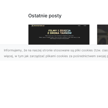
Ostatnie posty
Informujemy, że na naszej stronie stosowane są pliki cookies (tzw. ciast
więcej, w tym jak zarządzać plikami cookies za pośrednictwem swojej p
Zdjęcia dronem
FH
Dębica – nowoczesne
Pr
spojrzenie na Twoje
Dr
projekty
Na
W dzisiejszych czasach
Mo
technologia dronów
FH
zmienia oblicze fotografii i