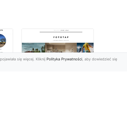
pojawiała się więcej. Kliknij
Polityka Prywatności
, aby dowiedzieć się
totapeta w salonie,
Są
czyli prosty sposób na
stylową przestrzeń
Salon (czyli innymi słowy
pokój dzienny, gościnny
albo duży pokój) stanowi