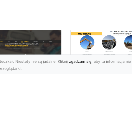
eczka). Niestety nie są jadalne. Kliknij
zgadzam się
, aby ta informacja nie 
rzeglądarki.
Tłuczeń i Żużel
(Szlaka) w Ofercie
U XMar –
MA-TRANS – Jakie 
ofesjonalna Pomoc
Ich Zastosowania i
ogowa w Radomiu,
Korzyści?
 Którą Zawsze
żesz Liczyć
Tłuczeń i Żużel –
Niezastąpione Materiały
U XMar – Szybka i
Budowlane Tłuczeń oraz