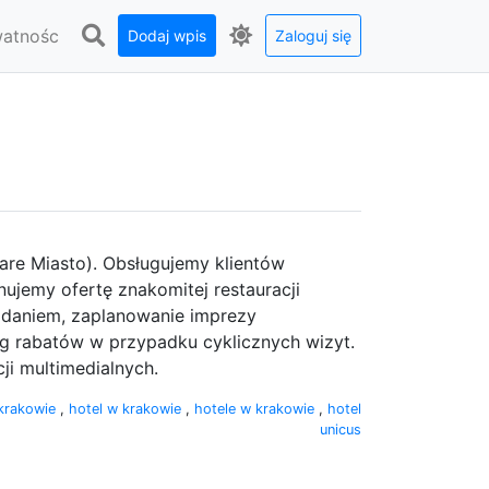
watnośc
Dodaj wpis
Zaloguj się
are Miasto). Obsługujemy klientów
nujemy ofertę znakomitej restauracji
daniem, zaplanowanie imprezy
eg rabatów w przypadku cyklicznych wizyt.
ji multimedialnych.
 krakowie
,
hotel w krakowie
,
hotele w krakowie
,
hotel
unicus