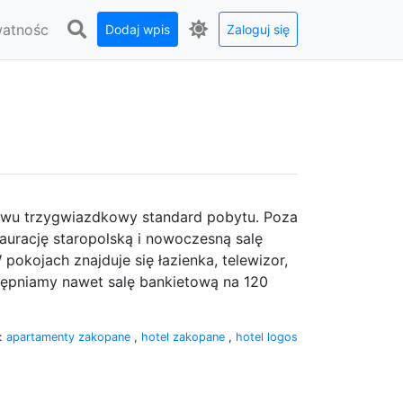
watnośc
Dodaj wpis
Zaloguj się
twu trzygwiazdkowy standard pobytu. Poza
rację staropolską i nowoczesną salę
okojach znajduje się łazienka, telewizor,
ępniamy nawet salę bankietową na 120
i:
apartamenty zakopane
,
hotel zakopane
,
hotel logos