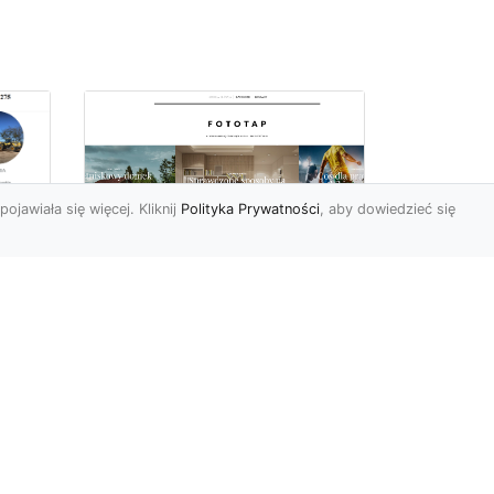
pojawiała się więcej. Kliknij
Polityka Prywatności
, aby dowiedzieć się
totapeta w salonie,
Są
czyli prosty sposób na
stylową przestrzeń
Salon (czyli innymi słowy
pokój dzienny, gościnny
albo duży pokój) stanowi
centralną część każdeg...