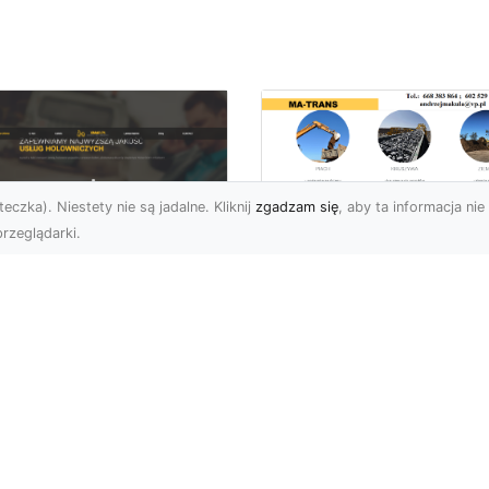
eczka). Niestety nie są jadalne. Kliknij
zgadzam się
, aby ta informacja nie 
rzeglądarki.
Tłuczeń i Żużel
(Szlaka) w Ofercie
U XMar –
MA-TRANS – Jakie 
ofesjonalna Pomoc
Ich Zastosowania i
ogowa w Radomiu,
Korzyści?
 Którą Zawsze
żesz Liczyć
Tłuczeń i Żużel –
Niezastąpione Materiały
U XMar – Szybka i
Budowlane Tłuczeń oraz
uteczna Pomoc Drogowa
żużel (szlaka) są