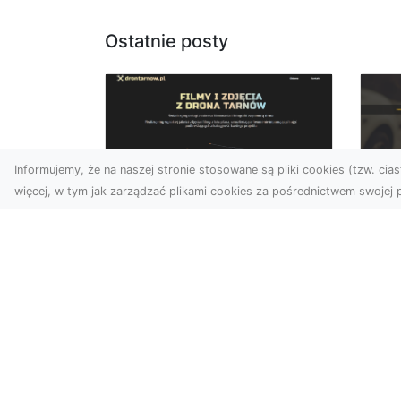
Ostatnie posty
Informujemy, że na naszej stronie stosowane są pliki cookies (tzw. ciast
więcej, w tym jak zarządzać plikami cookies za pośrednictwem swojej p
Zdjęcia dronem
FH
Dębica – nowoczesne
Pr
spojrzenie na Twoje
Dr
projekty
Na
W dzisiejszych czasach
Mo
technologia dronów
FH
zmienia oblicze fotografii i
Sk
filmowania, wprowadzając