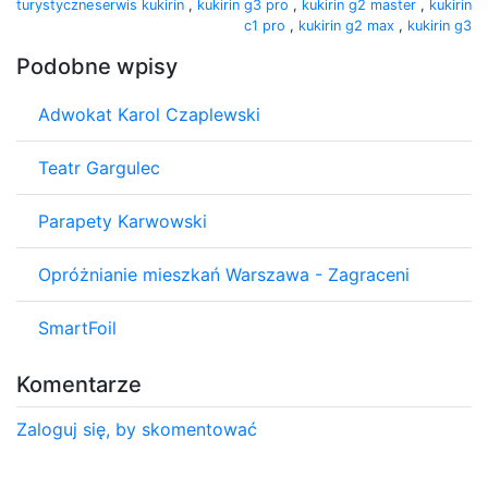
turystyczne
serwis kukirin
,
kukirin g3 pro
,
kukirin g2 master
,
kukirin
c1 pro
,
kukirin g2 max
,
kukirin g3
Podobne wpisy
Adwokat Karol Czaplewski
Teatr Gargulec
Parapety Karwowski
Opróżnianie mieszkań Warszawa - Zagraceni
SmartFoil
Komentarze
Zaloguj się, by skomentować