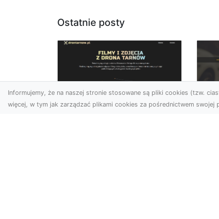
Ostatnie posty
Informujemy, że na naszej stronie stosowane są pliki cookies (tzw. ciast
więcej, w tym jak zarządzać plikami cookies za pośrednictwem swojej p
Zdjęcia dronem
FH
Dębica – nowoczesne
Pr
spojrzenie na Twoje
Dr
projekty
Na
W dzisiejszych czasach
Mo
technologia dronów
FH
zmienia oblicze fotografii i
Sk
filmowania, wprowadzając