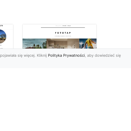
pojawiała się więcej. Kliknij
Polityka Prywatności
, aby dowiedzieć się
totapeta w salonie,
Są
czyli prosty sposób na
stylową przestrzeń
Salon (czyli innymi słowy
pokój dzienny, gościnny
albo duży pokój) stanowi
centralną część każdeg...