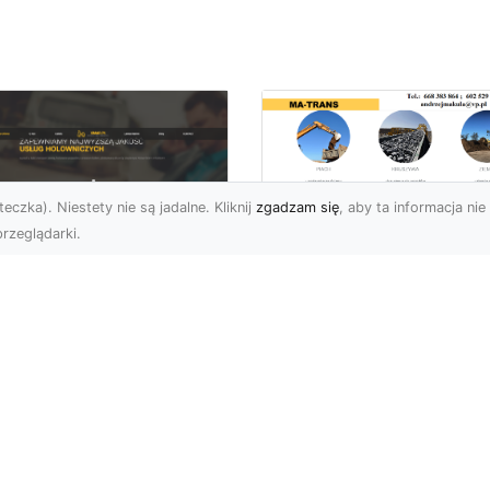
eczka). Niestety nie są jadalne. Kliknij
zgadzam się
, aby ta informacja nie 
rzeglądarki.
Tłuczeń i Żużel
(Szlaka) w Ofercie
U XMar –
MA-TRANS – Jakie 
ofesjonalna Pomoc
Ich Zastosowania i
ogowa w Radomiu,
Korzyści?
 Którą Zawsze
żesz Liczyć
Tłuczeń i Żużel –
Niezastąpione Materiały
U XMar – Szybka i
Budowlane Tłuczeń oraz
uteczna Pomoc Drogowa
żużel (szlaka) są