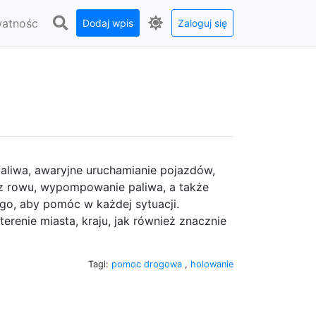
watnośc
Dodaj wpis
Zaloguj się
paliwa, awaryjne uruchamianie pojazdów,
z rowu, wypompowanie paliwa, a także
go, aby pomóc w każdej sytuacji.
erenie miasta, kraju, jak również znacznie
Tagi:
pomoc drogowa
,
holowanie