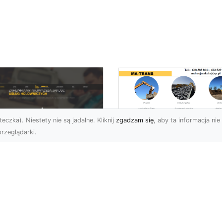
eczka). Niestety nie są jadalne. Kliknij
zgadzam się
, aby ta informacja nie 
rzeglądarki.
Tłuczeń i Żużel
(Szlaka) w Ofercie
U XMar –
MA-TRANS – Jakie 
ofesjonalna Pomoc
Ich Zastosowania i
ogowa w Radomiu,
Korzyści?
 Którą Zawsze
żesz Liczyć
Tłuczeń i Żużel –