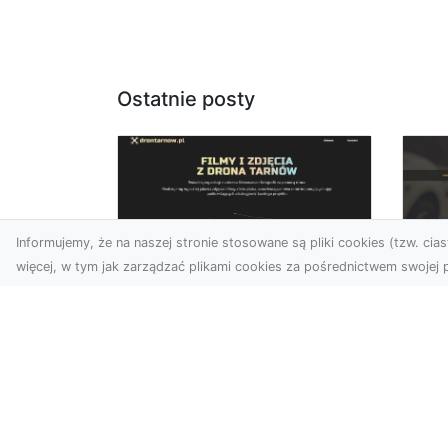
Ostatnie posty
Informujemy, że na naszej stronie stosowane są pliki cookies (tzw. ciast
więcej, w tym jak zarządzać plikami cookies za pośrednictwem swojej p
Zdjęcia dronem
FH
Dębica – nowoczesne
Pr
spojrzenie na Twoje
Dr
projekty
Na
W dzisiejszych czasach
Mo
technologia dronów