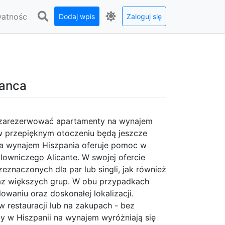
watnośc
Dodaj wpis
Zaloguj się
lanca
 zarezerwować apartamenty na wynajem
w przepięknym otoczeniu będą jeszcze
na wynajem Hiszpania oferuje pomoc w
lowniczego Alicante. W swojej ofercie
znaczonych dla par lub singli, jak również
raz większych grup. W obu przypadkach
aniu oraz doskonałej lokalizacji.
w restauracji lub na zakupach - bez
y w Hiszpanii na wynajem wyróżniają się