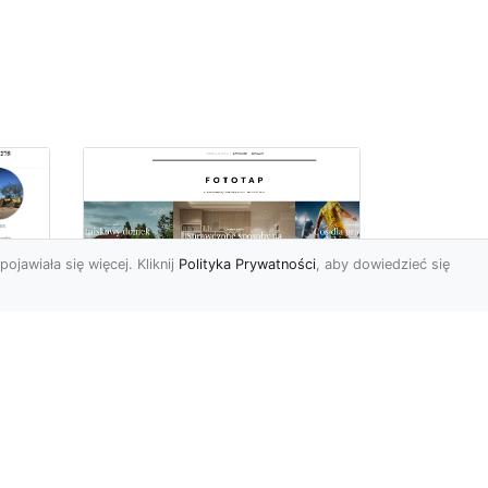
pojawiała się więcej. Kliknij
Polityka Prywatności
, aby dowiedzieć się
totapeta w salonie,
Są
czyli prosty sposób na
stylową przestrzeń
Salon (czyli innymi słowy
pokój dzienny, gościnny